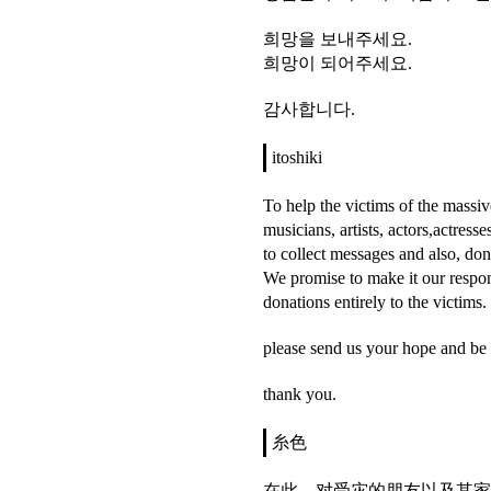
희망을 보내주세요.
희망이 되어주세요.
감사합니다.
itoshiki
To help the victims of the massi
musicians, artists, actors,actres
to collect messages and also, don
We promise to make it our respon
donations entirely to the victims.
please send us your hope and be 
thank you.
糸色
在此，对受灾的朋友以及其家