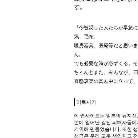
す。
『今被災した人たちが早急に
気、毛布、
暖房器具、医療等だと思いま
ん。
でも必要な時が必ずくる。そ
ちゃんとまた、みんなが、四
喜怒哀楽の真ん中に立って、
이토시키
이 웹사이트는 일본의 뮤지션,
본에 일어난 강진 피해자들에
기위해 만들었습니다. 또한 
성금은 우리 모두 책임지고 