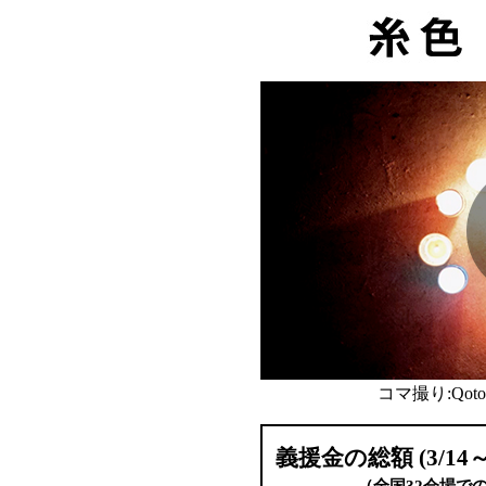
コマ撮り:Qotor
義援金の総額 (3/14～7/25
（全国32会場での募